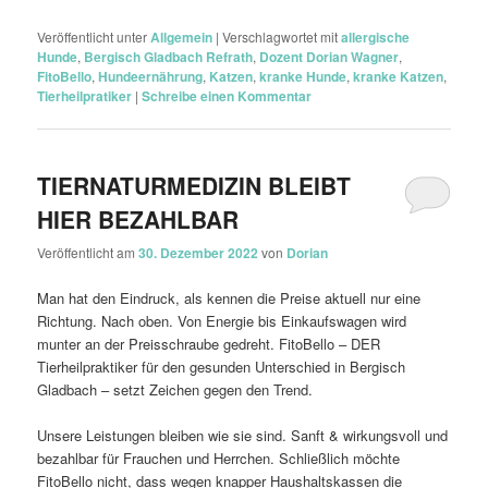
Veröffentlicht unter
Allgemein
|
Verschlagwortet mit
allergische
Hunde
,
Bergisch Gladbach Refrath
,
Dozent Dorian Wagner
,
FitoBello
,
Hundeernährung
,
Katzen
,
kranke Hunde
,
kranke Katzen
,
Tierheilpratiker
|
Schreibe einen Kommentar
TIERNATURMEDIZIN BLEIBT
HIER BEZAHLBAR
Veröffentlicht am
30. Dezember 2022
von
Dorian
Man hat den Eindruck, als kennen die Preise aktuell nur eine
Richtung. Nach oben. Von Energie bis Einkaufswagen wird
munter an der Preisschraube gedreht. FitoBello – DER
Tierheilpraktiker für den gesunden Unterschied in Bergisch
Gladbach – setzt Zeichen gegen den Trend.
Unsere Leistungen bleiben wie sie sind. Sanft & wirkungsvoll und
bezahlbar für Frauchen und Herrchen. Schließlich möchte
FitoBello nicht, dass wegen knapper Haushaltskassen die