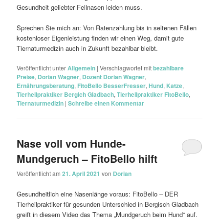
Gesundheit geliebter Fellnasen leiden muss.
Sprechen Sie mich an: Von Ratenzahlung bis in seltenen Fällen
kostenloser Eigenleistung finden wir einen Weg, damit gute
Tiernaturmedizin auch in Zukunft bezahlbar bleibt.
Veröffentlicht unter
Allgemein
|
Verschlagwortet mit
bezahlbare
Preise
,
Dorian Wagner
,
Dozent Dorian Wagner
,
Ernährungsberatung
,
FitoBello BesserFresser
,
Hund
,
Katze
,
Tierheilpraktiker Bergich Gladbach
,
Tierheilpraktiker FitoBello
,
Tiernaturmedizin
|
Schreibe einen Kommentar
Nase voll vom Hunde-
Mundgeruch – FitoBello hilft
Veröffentlicht am
21. April 2021
von
Dorian
Gesundheitlich eine Nasenlänge voraus: FitoBello – DER
Tierheilpraktiker für gesunden Unterschied in Bergisch Gladbach
greift in diesem Video das Thema „Mundgeruch beim Hund“ auf.