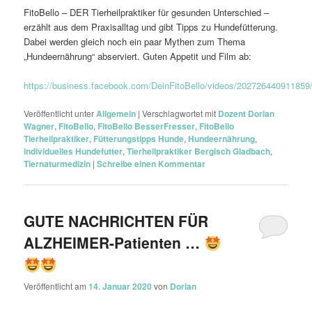
FitoBello – DER Tierheilpraktiker für gesunden Unterschied –
erzählt aus dem Praxisalltag und gibt Tipps zu Hundefütterung.
Dabei werden gleich noch ein paar Mythen zum Thema
„Hundeernährung“ abserviert. Guten Appetit und Film ab:
https://business.facebook.com/DeinFitoBello/videos/202726440911859
Veröffentlicht unter
Allgemein
|
Verschlagwortet mit
Dozent Dorian
Wagner
,
FitoBello
,
FitoBello BesserFresser
,
FitoBello
Tierheilpraktiker
,
Fütterungstipps Hunde
,
Hundeernährung
,
individuelles Hundefutter
,
Tierheilpraktiker Bergisch Gladbach
,
Tiernaturmedizin
|
Schreibe einen Kommentar
GUTE NACHRICHTEN FÜR
ALZHEIMER-Patienten …
Veröffentlicht am
14. Januar 2020
von
Dorian