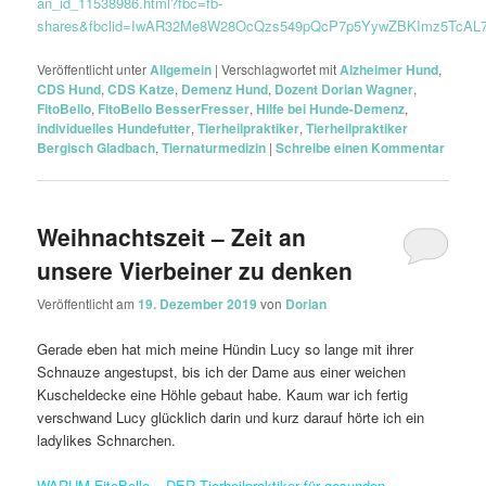
an_id_11538986.html?fbc=fb-
shares&fbclid=IwAR32Me8W28OcQzs549pQcP7p5YywZBKImz5TcAL
Veröffentlicht unter
Allgemein
|
Verschlagwortet mit
Alzheimer Hund
,
CDS Hund
,
CDS Katze
,
Demenz Hund
,
Dozent Dorian Wagner
,
FitoBello
,
FitoBello BesserFresser
,
Hilfe bei Hunde-Demenz
,
individuelles Hundefutter
,
Tierheilpraktiker
,
Tierheilpraktiker
Bergisch Gladbach
,
Tiernaturmedizin
|
Schreibe einen Kommentar
Weihnachtszeit – Zeit an
unsere Vierbeiner zu denken
Veröffentlicht am
19. Dezember 2019
von
Dorian
Gerade eben hat mich meine Hündin Lucy so lange mit ihrer
Schnauze angestupst, bis ich der Dame aus einer weichen
Kuscheldecke eine Höhle gebaut habe. Kaum war ich fertig
verschwand Lucy glücklich darin und kurz darauf hörte ich ein
ladylikes Schnarchen.
WARUM FitoBello – DER Tierheilpraktiker für gesunden