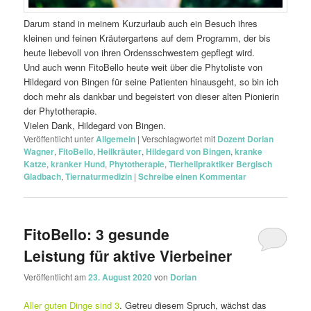
Darum stand in meinem Kurzurlaub auch ein Besuch ihres
kleinen und feinen Kräutergartens auf dem Programm, der bis
heute liebevoll von ihren Ordensschwestern gepflegt wird.
Und auch wenn FitoBello heute weit über die Phytoliste von
Hildegard von Bingen für seine Patienten hinausgeht, so bin ich
doch mehr als dankbar und begeistert von dieser alten Pionierin
der Phytotherapie.
Vielen Dank, Hildegard von Bingen.
Veröffentlicht unter
Allgemein
|
Verschlagwortet mit
Dozent Dorian
Wagner
,
FitoBello
,
Heilkräuter
,
Hildegard von Bingen
,
kranke
Katze
,
kranker Hund
,
Phytotherapie
,
Tierheilpraktiker Bergisch
Gladbach
,
Tiernaturmedizin
|
Schreibe einen Kommentar
FitoBello: 3 gesunde
Leistung für aktive Vierbeiner
Veröffentlicht am
23. August 2020
von
Dorian
Aller guten Dinge sind 3
. Getreu diesem Spruch, wächst das