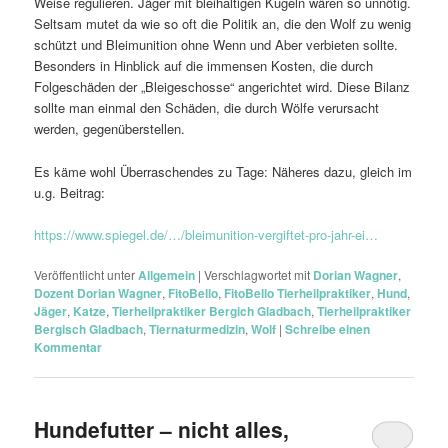
Weise regulieren. Jäger mit bleihaltigen Kugeln wären so unnötig.
Seltsam mutet da wie so oft die Politik an, die den Wolf zu wenig
schützt und Bleimunition ohne Wenn und Aber verbieten sollte.
Besonders in Hinblick auf die immensen Kosten, die durch
Folgeschäden der „Bleigeschosse“ angerichtet wird. Diese Bilanz
sollte man einmal den Schäden, die durch Wölfe verursacht
werden, gegenüberstellen.
Es käme wohl Überraschendes zu Tage: Näheres dazu, gleich im
u.g. Beitrag:
https://www.spiegel.de/…/bleimunition-vergiftet-pro-jahr-ei…
Veröffentlicht unter
Allgemein
|
Verschlagwortet mit
Dorian Wagner
,
Dozent Dorian Wagner
,
FitoBello
,
FitoBello Tierheilpraktiker
,
Hund
,
Jäger
,
Katze
,
Tierheilpraktiker Bergich Gladbach
,
Tierheilpraktiker
Bergisch Gladbach
,
Tiernaturmedizin
,
Wolf
|
Schreibe einen
Kommentar
Hundefutter – nicht alles,