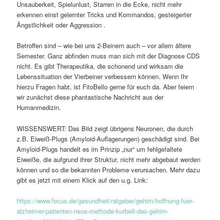
Unsauberkeit, Spielunlust, Starren in die Ecke, nicht mehr
erkennen einst gelernter Tricks und Kommandos, gesteigerter
Ängstlichkeit oder Aggression .
Betroffen sind – wie bei uns 2-Beinern auch – vor allem ältere
Semester. Ganz abfinden muss man sich mit der Diagnose CDS
nicht. Es gibt Therapeutika, die schonend und wirksam die
Lebenssituation der Vierbeiner verbessern können. Wenn Ihr
hierzu Fragen habt, ist FitoBello gerne für euch da. Aber feiern
wir zunächst diese phantastische Nachricht aus der
Humanmedizin.
WISSENSWERT: Das Bild zeigt übrigens Neuronen, die durch
z.B. Eiweiß-Plugs (Amyloid-Auflagerungen) geschädigt sind. Bei
Amyloid-Plugs handelt es im Prinzip „nur“ um fehlgefaltete
Eiweiße, die aufgrund ihrer Struktur, nicht mehr abgebaut werden
können und so die bekannten Probleme verursachen. Mehr dazu
gibt es jetzt mit einem Klick auf den u.g. Link:
https://www.focus.de/gesundheit/ratgeber/gehirn/hoffnung-fuer-
alzheimer-patienten-neue-methode-kurbelt-das-gehirn-