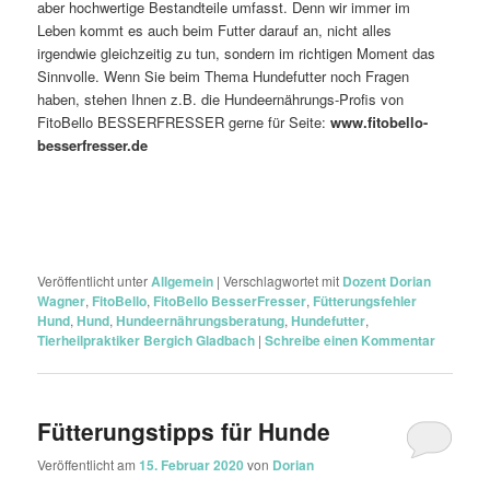
aber hochwertige Bestandteile umfasst. Denn wir immer im
Leben kommt es auch beim Futter darauf an, nicht alles
irgendwie gleichzeitig zu tun, sondern im richtigen Moment das
Sinnvolle. Wenn Sie beim Thema Hundefutter noch Fragen
haben, stehen Ihnen z.B. die Hundeernährungs-Profis von
FitoBello BESSERFRESSER gerne für Seite:
www.fitobello-
besserfresser.de
Veröffentlicht unter
Allgemein
|
Verschlagwortet mit
Dozent Dorian
Wagner
,
FitoBello
,
FitoBello BesserFresser
,
Fütterungsfehler
Hund
,
Hund
,
Hundeernährungsberatung
,
Hundefutter
,
Tierheilpraktiker Bergich Gladbach
|
Schreibe einen Kommentar
Fütterungstipps für Hunde
Veröffentlicht am
15. Februar 2020
von
Dorian