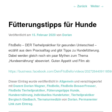
Beitrags-
←
Zurück
Weiter
→
Navigation
Fütterungstipps für Hunde
Veröffentlicht am
15. Februar 2020
von
Dorian
FitoBello – DER Tierheilpraktiker für gesunden Unterschied –
erzählt aus dem Praxisalltag und gibt Tipps zu Hundefütterung.
Dabei werden gleich noch ein paar Mythen zum Thema
„Hundeernährung“ abserviert. Guten Appetit und Film ab:
https://business.facebook.com/DeinFitoBello/videos/202726440911859
Dieser Eintrag wurde veröffentlicht in
Allgemein
und verschlagwortet
mit
Dozent Dorian Wagner
,
FitoBello
,
FitoBello BesserFresser
,
FitoBello Tierheilpraktiker
,
Fütterungstipps Hunde
,
Hundeernährung
,
individuelles Hundefutter
,
Tierheilpraktiker
Bergisch Gladbach
,
Tiernaturmedizin
von
Dorian
.
Permanenter
Link zum Eintrag
.