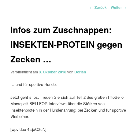
Beitrags-
←
Zurück
Weiter
→
Navigation
Infos zum Zuschnappen:
INSEKTEN-PROTEIN gegen
Zecken …
Veröffentlicht am
3. Oktober 2018
von
Dorian
… und für sportive Hunde.
Jetzt geht`s los. Freuen Sie sich auf Teil 2 des großen FitoBello
Marsapet/ BELLFOR-Interviews über die Stärken von
Insektenprotein in der Hundenahrung: bei Zecken und für sportive
Vierbeiner.
[wpvideo 4EjaO2uN]